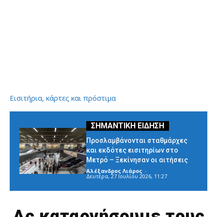
Εισιτήρια, κάρτες και πρόστιμα
Προσλαμβάνονται σταθμάρχες
και εκδότες εισιτηρίων στο
Μετρό – Ξεκίνησαν οι αιτήσεις
Αλέξανδρος Λιάρος
-
Δευτέρα, 27 Ιουλίου 2026, 11:27
Ας καταργήσουμε τους