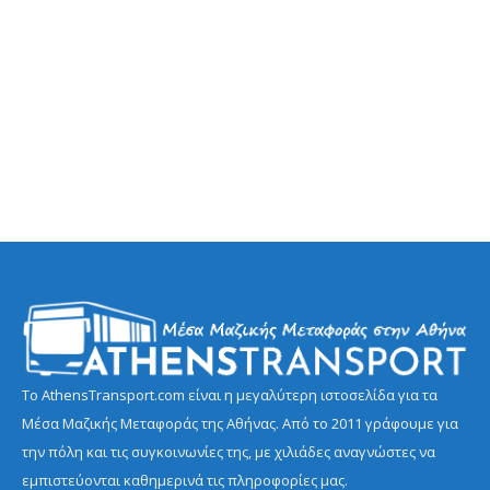
Το AthensTransport.com είναι η μεγαλύτερη ιστοσελίδα για τα
Μέσα Μαζικής Μεταφοράς της Αθήνας. Από το 2011 γράφουμε για
την πόλη και τις συγκοινωνίες της, με χιλιάδες αναγνώστες να
εμπιστεύονται καθημερινά τις πληροφορίες μας.