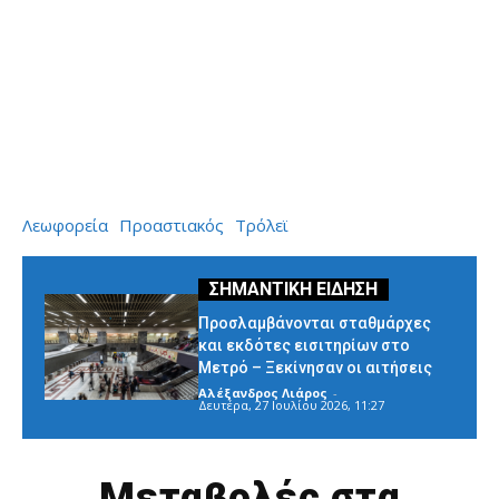
Λεωφορεία
Προαστιακός
Τρόλεϊ
Προσλαμβάνονται σταθμάρχες
και εκδότες εισιτηρίων στο
Μετρό – Ξεκίνησαν οι αιτήσεις
Αλέξανδρος Λιάρος
-
Δευτέρα, 27 Ιουλίου 2026, 11:27
Μεταβολές στα