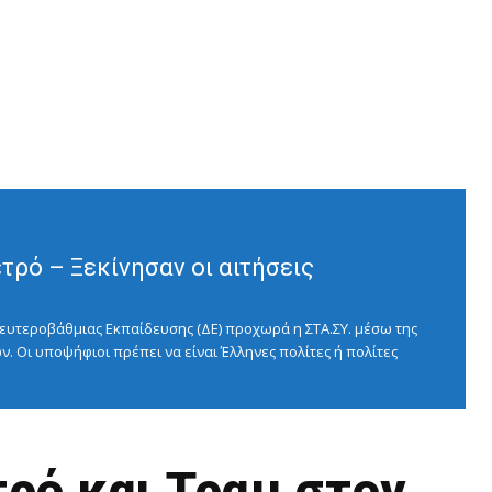
ρό – Ξεκίνησαν οι αιτήσεις
ευτεροβάθμιας Εκπαίδευσης (ΔΕ) προχωρά η ΣΤΑ.ΣΥ. μέσω της
ν. Οι υποψήφιοι πρέπει να είναι Έλληνες πολίτες ή πολίτες
ρό και Τραμ στον