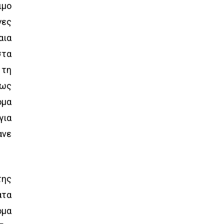
ιμο
γες
αια
στα
 τη
 ως
όμα
για
ανε
της
ατα
όμα