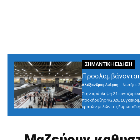
Προσλαμβάνονται 
Αλέξανδρος Λιάρος
-
Δευτέρα, 2
Στην πρόσληψη 21 εργαζομένω
προκήρυξης 4/2026. Συγκεκριμ
κρατών-μελών της Ευρωπαϊκής
Μαζεύουν καθυστ