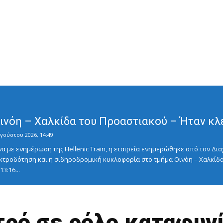
Οινόη – Χαλκίδα του Προαστιακού – Ήταν κλ
γούστου 2026, 14:49
με ενημέρωση της Hellenic Train, η εταιρεία ενημερώθηκε από τον Διαχ
κτροδότηση και η σιδηροδρομική κυκλοφορία στο τμήμα Οινόη – Χαλκίδα
3:16...
τρό σε ρόλο καταφυγ