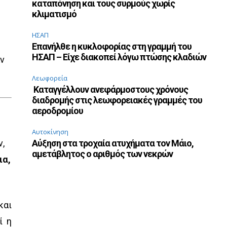
καταπόνηση και τους συρμούς χωρίς
κλιματισμό
ΗΣΑΠ
Επανήλθε η κυκλοφορίας στη γραμμή του
ΗΣΑΠ – Είχε διακοπεί λόγω πτώσης κλαδιών
άν
Λεωφορεία
Καταγγέλλουν ανεφάρμοστους χρόνους
διαδρομής στις λεωφορειακές γραμμές του
αεροδρομίου
Αυτοκίνηση
ν,
Αύξηση στα τροχαία ατυχήματα τον Μάιο,
αμετάβλητος ο αριθμός των νεκρών
ια,
και
ί η