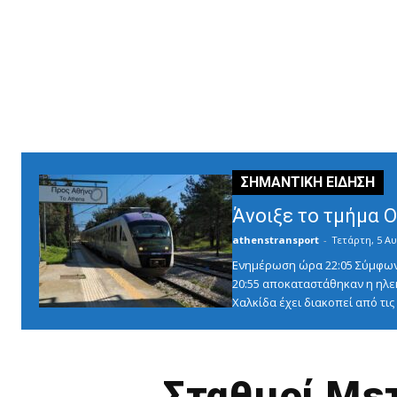
Άνοιξε το τμήμα 
athenstransport
-
Τετάρτη, 5 Αυ
Ενημέρωση ώρα 22:05 Σύμφωνα 
20:55 αποκαταστάθηκαν η ηλε
Χαλκίδα έχει διακοπεί από τις 1
Σταθμοί Με