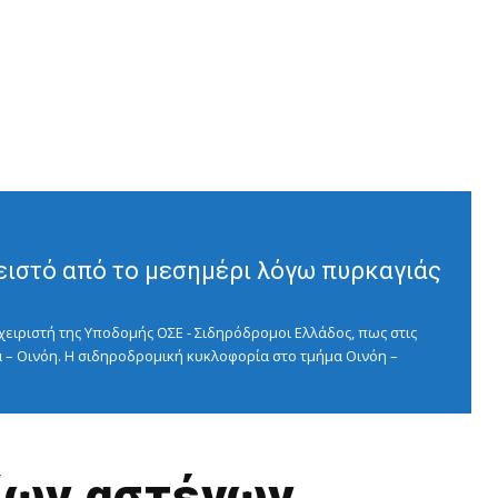
ειστό από το μεσημέρι λόγω πυρκαγιάς
ειριστή της Υποδομής ΟΣΕ - Σιδηρόδρομοι Ελλάδος, πως στις
 – Οινόη. Η σιδηροδρομική κυκλοφορία στο τμήμα Οινόη –
ίων αστέγων