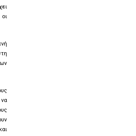
χει
 οι
ενή
στη
των
ους
 να
ους
ουν
και