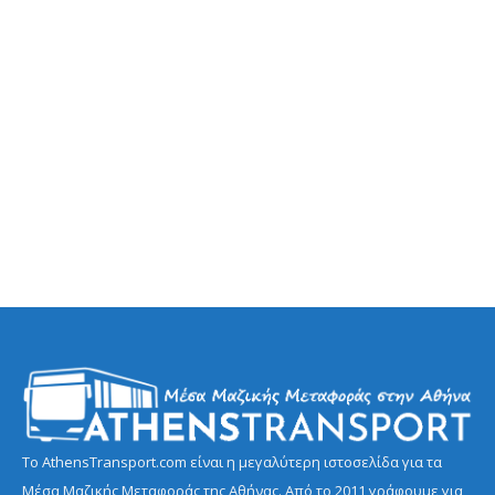
Το AthensTransport.com είναι η μεγαλύτερη ιστοσελίδα για τα
Μέσα Μαζικής Μεταφοράς της Αθήνας. Από το 2011 γράφουμε για