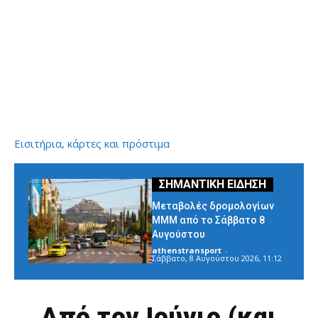
Εισιτήρια, κάρτες και πρόστιμα
Μεταβολές δρομολογίων
ΜΜΜ από το Σάββατο 8
Αυγούστου
athenstransport
-
Σάββατο, 8 Αυγούστου 2026, 11:12
Από τον Ιούνιο (και