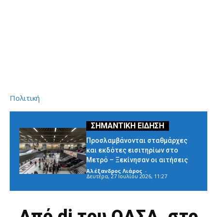
Πολιτική
Προσλαμβάνονται σταθμάρχες
και εκδότες εισιτηρίων στο
Μετρό – Ξεκίνησαν οι αιτήσεις
Αλέξανδρος Λιάρος
-
Δευτέρα, 27 Ιουλίου 2026, 11:27
Από dj του ΟΑΣΑ, στο