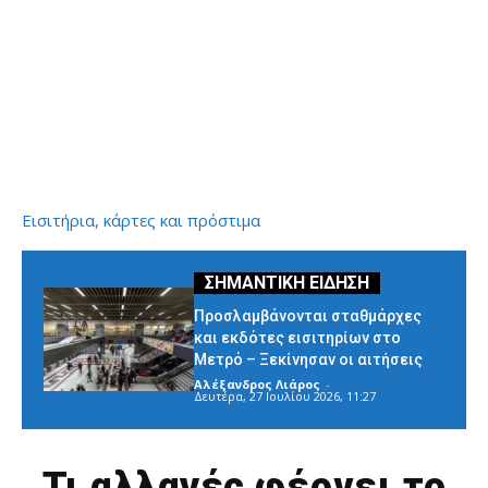
Εισιτήρια, κάρτες και πρόστιμα
Προσλαμβάνονται σταθμάρχες
και εκδότες εισιτηρίων στο
Μετρό – Ξεκίνησαν οι αιτήσεις
Αλέξανδρος Λιάρος
-
Δευτέρα, 27 Ιουλίου 2026, 11:27
Τι αλλαγές φέρνει το