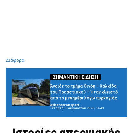
Διάφορα
Άνοιξε το τμήμα Οινόη – Χαλκίδα
του Προαστιακού – Ήταν κλειστό
από το μεσημέρι λόγω πυρκαγιάς
athenstransport
-
Τετάρτη, 5 Αυγούστου 2026, 14:49
Ιστορίες απεργιακής