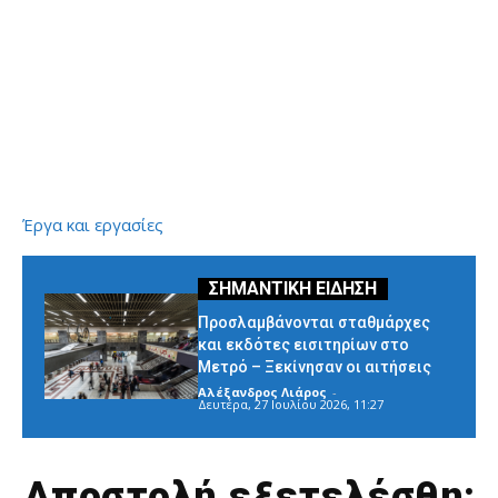
Έργα και εργασίες
Προσλαμβάνονται σταθμάρχες
και εκδότες εισιτηρίων στο
Μετρό – Ξεκίνησαν οι αιτήσεις
Αλέξανδρος Λιάρος
-
Δευτέρα, 27 Ιουλίου 2026, 11:27
Αποστολή εξετελέσθη: