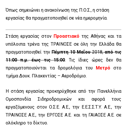
Όπως σημειώνει η ανακοίνωση της Π.Ο.Σ., η στάση
εργασίας θα πραγματοποιηθεί σε νέα ημερομηνία.
Στάση εργασίας στον
Προαστιακό
της Αθήνας και τα
υπόλοιπα τρένα της ΤΡΑΙΝΟΣΕ σε όλη την Ελλάδα θα
πραγματοποιηθεί την
Πέμπτη 10 Μαΐου
2018,
από τις
11:00 π.μ. έως τις 15:00
. Τις ίδιες ώρες δεν θα
πραγματοποιούνται τα δρομολόγια του
Μετρό
στο
τμήμα Δουκ. Πλακεντίας – Αεροδρόμιο.
Η στάση εργασίας προκηρύχθηκε από την Πανελλήνια
Ομοσπονδία Σιδηροδρομικών και αφορά τους
εργαζόμενους στον Ο.Σ.Ε. Α.Ε., την Ε.Ε.Σ.Σ.Τ.Υ. Α.Ε., την
ΤΡΑΙΝΟΣΕ Α.Ε., την ΕΡΓΟΣΕ Α.Ε. και τη ΓΑΙΑΟΣΕ Α.Ε. σε
ολόκληρο το δίκτυο.