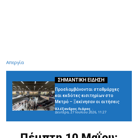
Απεργία
Προσλαμβάνονται σταθμάρχες
και εκδότες εισιτηρίων στο
Μετρό – Ξεκίνησαν οι αιτήσεις
Αλέξανδρος Λιάρος
-
Δευτέρα, 27 Ιουλίου 2026, 11:27
Πέμπτη 10 Μαΐου: