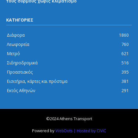
τους συρμούς χωρίς κλιματισμό
ΚΑΤΗΓΟΡΙΕΣ
Διάφορα
1860
Λεωφορεία
760
Μετρό
621
Σιδηροδρομικά
516
Προαστιακός
395
Εισιτήρια, κάρτες και πρόστιμα
381
Εκτός Αθηνών
291
©2024 Athens Transport
Powered by
WebDots
| Hosted by CIVIC