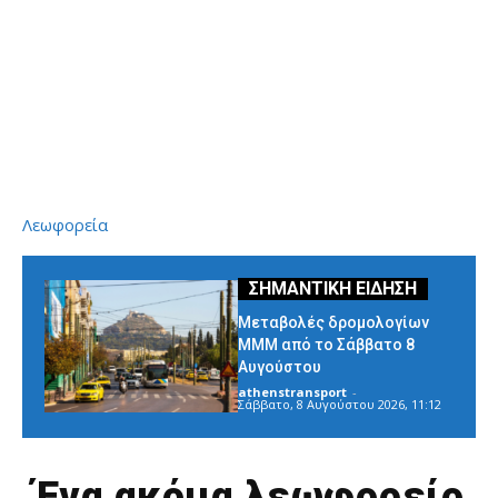
Λεωφορεία
Μεταβολές δρομολογίων
ΜΜΜ από το Σάββατο 8
Αυγούστου
athenstransport
-
Σάββατο, 8 Αυγούστου 2026, 11:12
Ένα ακόμα λεωφορείο