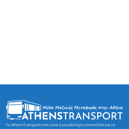
Το AthensTransport.com είναι η μεγαλύτερη ιστοσελίδα για τα