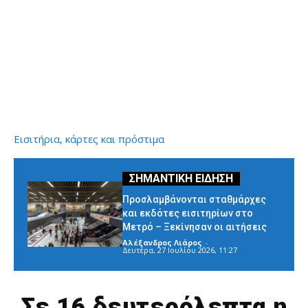
Εισιτήρια, κάρτες και πρόστιμα
Προσλαμβάνονται σταθμάρχες
και εκδότες εισιτηρίων στο
Μετρό – Ξεκίνησαν οι αιτήσεις
Αλέξανδρος Λιάρος
-
Δευτέρα, 27 Ιουλίου 2026, 11:27
Σε 16 δευτερόλεπτα η