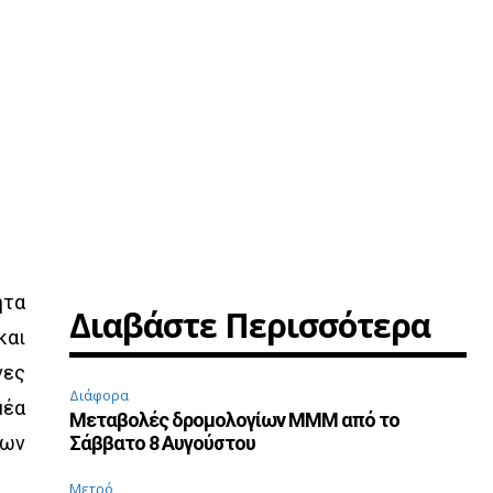
ητα
Διαβάστε Περισσότερα
και
νες
Διάφορα
μέα
Μεταβολές δρομολογίων ΜΜΜ από το
των
Σάββατο 8 Αυγούστου
Μετρό