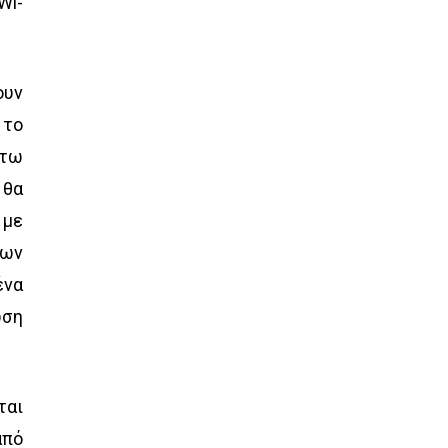
Wi-
ουν
 το
άτω
 θα
 με
των
ένα
ωση
ται
από