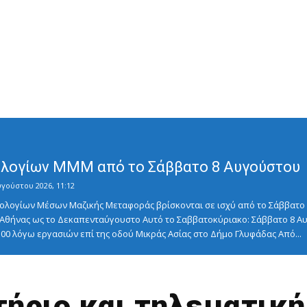
λογίων ΜΜΜ από το Σάββατο 8 Αυγούστου
υγούστου 2026, 11:12
λογίων Μέσων Μαζικής Μεταφοράς βρίσκονται σε ισχύ από το Σάββατο 8
ς Αθήνας ως το Δεκαπενταύγουστο Αυτό το Σαββατοκύριακο: Σάββατο 8
5:00 λόγω εργασιών επί της οδού Μικράς Ασίας στο Δήμο Γλυφάδας Από...
τήριο και τηλεματική