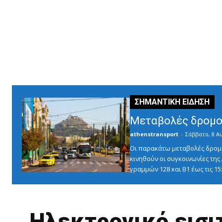
Μεταβολές δρομο
athenstransport
-
Σάββατο, 8 Α
Οι παρακάτω μεταβολές δρομο
κινηθούν οι συγκοινωνίες τη
γραμμών 128 και Β1 έως τις 1
Ηλεκτρονικό εισι