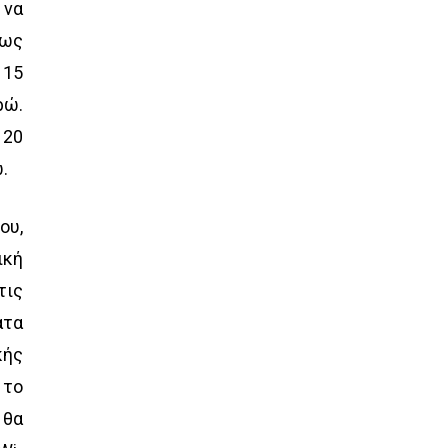
 να
 ως
 15
ρώ.
 20
.
ου,
ική
τις
ατα
κής
 το
 θα