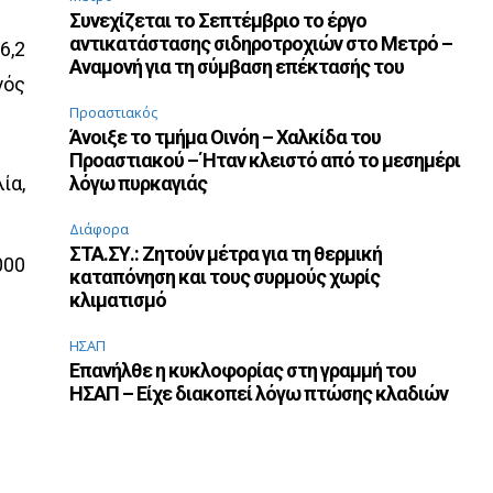
Συνεχίζεται το Σεπτέμβριο το έργο
αντικατάστασης σιδηροτροχιών στο Μετρό –
6,2
Αναμονή για τη σύμβαση επέκτασής του
γός
Προαστιακός
Άνοιξε το τμήμα Οινόη – Χαλκίδα του
Προαστιακού – Ήταν κλειστό από το μεσημέρι
ία,
λόγω πυρκαγιάς
Διάφορα
ΣΤΑ.ΣΥ.: Ζητούν μέτρα για τη θερμική
000
καταπόνηση και τους συρμούς χωρίς
κλιματισμό
ΗΣΑΠ
Επανήλθε η κυκλοφορίας στη γραμμή του
ΗΣΑΠ – Είχε διακοπεί λόγω πτώσης κλαδιών