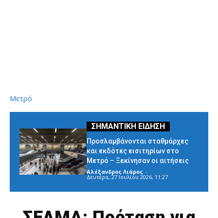
Μετρό
Προσλαμβάνονται σταθμάρχες
και εκδότες εισιτηρίων στο
Μετρό – Ξεκίνησαν οι αιτήσεις
Αλέξανδρος Λιάρος
-
Δευτέρα, 27 Ιουλίου 2026, 11:27
ΣΕΛΜΑ: Πρόταση για