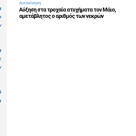
Αυτοκίνηση
α
Αύξηση στα τροχαία ατυχήματα τον Μάιο,
αμετάβλητος ο αριθμός των νεκρών
υ
ν
α
ε
ν
ό
ι