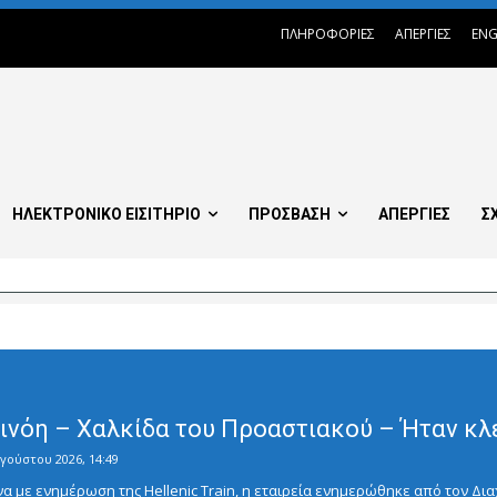
ΠΛΗΡΟΦΟΡΙΕΣ
ΑΠΕΡΓΙΕΣ
ENG
ΗΛΕΚΤΡΟΝΙΚΟ ΕΙΣΙΤΗΡΙΟ
ΠΡΟΣΒΑΣΗ
ΑΠΕΡΓΙΕΣ
Σ
Οινόη – Χαλκίδα του Προαστιακού – Ήταν κλ
γούστου 2026, 14:49
με ενημέρωση της Hellenic Train, η εταιρεία ενημερώθηκε από τον Διαχ