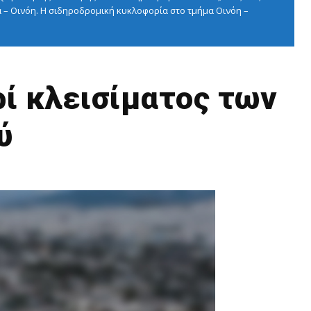
 – Οινόη. Η σιδηροδρομική κυκλοφορία στο τμήμα Οινόη –
ί κλεισίματος των
ύ