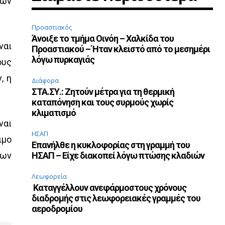
τών
Προαστιακός
Άνοιξε το τμήμα Οινόη – Χαλκίδα του
ναι
Προαστιακού – Ήταν κλειστό από το μεσημέρι
λόγω πυρκαγιάς
ους
, η
Διάφορα
ΣΤΑ.ΣΥ.: Ζητούν μέτρα για τη θερμική
καταπόνηση και τους συρμούς χωρίς
κλιματισμό
ναι
ΗΣΑΠ
ιμο
Επανήλθε η κυκλοφορίας στη γραμμή του
λων
ΗΣΑΠ – Είχε διακοπεί λόγω πτώσης κλαδιών
Λεωφορεία
Καταγγέλλουν ανεφάρμοστους χρόνους
διαδρομής στις λεωφορειακές γραμμές του
αεροδρομίου