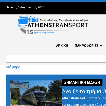
Πέμπτη, 6 Αυγούστου, 2026
ΑΡΧΙΚΗ
ΠΛΗΡΟΦΟΡΙΕΣ
Διάφορα
Άνοιξε το τμήμα 
athenstransport
-
Τετάρτη, 5 Αυ
Ενημέρωση ώρα 22:05 Σύμφωνα 