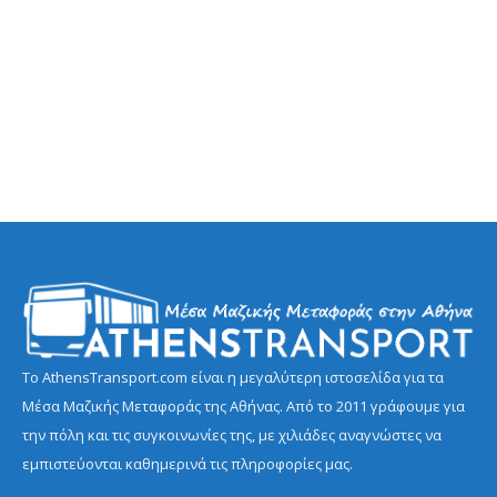
Το AthensTransport.com είναι η μεγαλύτερη ιστοσελίδα για τα
Μέσα Μαζικής Μεταφοράς της Αθήνας. Από το 2011 γράφουμε για
την πόλη και τις συγκοινωνίες της, με χιλιάδες αναγνώστες να
εμπιστεύονται καθημερινά τις πληροφορίες μας.