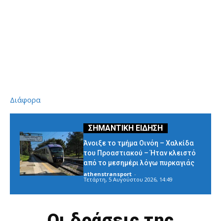
Διάφορα
Άνοιξε το τμήμα Οινόη – Χαλκίδα
του Προαστιακού – Ήταν κλειστό
από το μεσημέρι λόγω πυρκαγιάς
athenstransport
-
Τετάρτη, 5 Αυγούστου 2026, 14:49
Οι δράσεις της