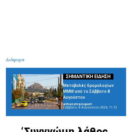
Διάφορα
Μεταβολές δρομολογίων
ΜΜΜ από το Σάββατο 8
Αυγούστου
athenstransport
-
Σάββατο, 8 Αυγούστου 2026, 11:12
‘Συγγνώμη λάθος,