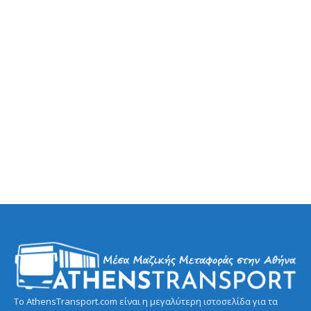
Το AthensTransport.com είναι η μεγαλύτερη ιστοσελίδα για τα