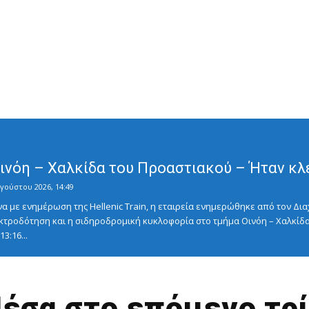
Οινόη – Χαλκίδα του Προαστιακού – Ήταν κλ
γούστου 2026, 14:49
με ενημέρωση της Hellenic Train, η εταιρεία ενημερώθηκε από τον Διαχ
κτροδότηση και η σιδηροδρομική κυκλοφορία στο τμήμα Οινόη – Χαλκίδα
3:16...
έσα στο επόμενο τρ