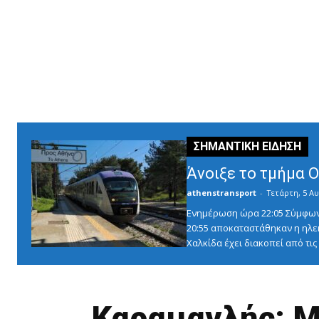
Άνοιξε το τμήμα 
athenstransport
-
Τετάρτη, 5 Αυ
Ενημέρωση ώρα 22:05 Σύμφωνα 
20:55 αποκαταστάθηκαν η ηλε
Χαλκίδα έχει διακοπεί από τις 1
Καραμανλής: Μ