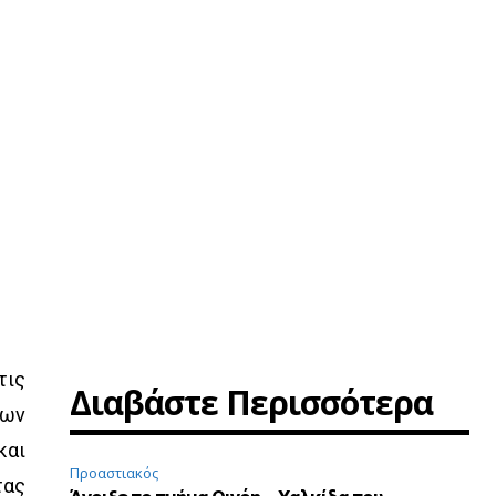
τις
Διαβάστε Περισσότερα
των
και
Προαστιακός
τας