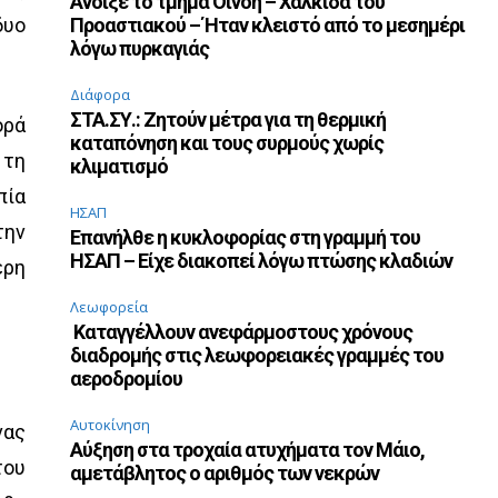
Άνοιξε το τμήμα Οινόη – Χαλκίδα του
δυο
Προαστιακού – Ήταν κλειστό από το μεσημέρι
λόγω πυρκαγιάς
Διάφορα
ΣΤΑ.ΣΥ.: Ζητούν μέτρα για τη θερμική
ορά
καταπόνηση και τους συρμούς χωρίς
 τη
κλιματισμό
πία
ΗΣΑΠ
την
Επανήλθε η κυκλοφορίας στη γραμμή του
ΗΣΑΠ – Είχε διακοπεί λόγω πτώσης κλαδιών
ερη
Λεωφορεία
Καταγγέλλουν ανεφάρμοστους χρόνους
διαδρομής στις λεωφορειακές γραμμές του
αεροδρομίου
Αυτοκίνηση
νας
Αύξηση στα τροχαία ατυχήματα τον Μάιο,
του
αμετάβλητος ο αριθμός των νεκρών