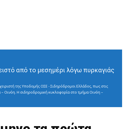
ειστό από το μεσημέρι λόγω πυρκαγιάς
ειριστή της Υποδομής ΟΣΕ - Σιδηρόδρομοι Ελλάδος, πως στις
 – Οινόη. Η σιδηροδρομική κυκλοφορία στο τμήμα Οινόη –
ίμηνο τα πρώτα