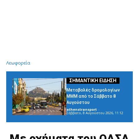
Λεωφορεία
Μεταβολές δρομολογίων
ΜΜΜ από το Σάββατο 8
Αυγούστου
athenstransport
-
Σάββατο, 8 Αυγούστου 2026, 11:12
Με οχήματα του ΟΑΣΑ