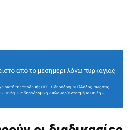
ειστό από το μεσημέρι λόγω πυρκαγιάς
ειριστή της Υποδομής ΟΣΕ - Σιδηρόδρομοι Ελλάδος, πως στις
 – Οινόη. Η σιδηροδρομική κυκλοφορία στο τμήμα Οινόη –
ούν οι διαδικασίες