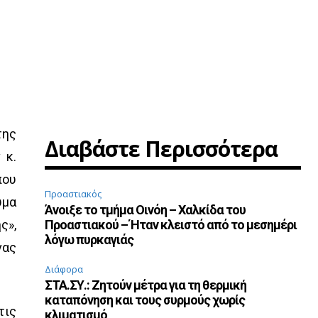
της
Διαβάστε Περισσότερα
 κ.
που
Προαστιακός
υμα
Άνοιξε το τμήμα Οινόη – Χαλκίδα του
ς»,
Προαστιακού – Ήταν κλειστό από το μεσημέρι
λόγω πυρκαγιάς
νας
Διάφορα
ΣΤΑ.ΣΥ.: Ζητούν μέτρα για τη θερμική
καταπόνηση και τους συρμούς χωρίς
τις
κλιματισμό