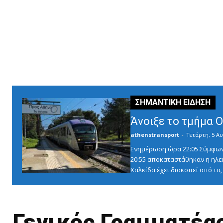
Άνοιξε το τμήμα 
athenstransport
-
Τετάρτη, 5 Αυ
Ενημέρωση ώρα 22:05 Σύμφωνα 
20:55 αποκαταστάθηκαν η ηλε
Χαλκίδα έχει διακοπεί από τις 1
Γενικός Γραμματέα