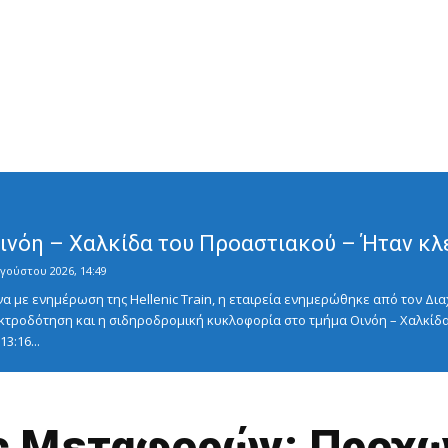
Οινόη – Χαλκίδα του Προαστιακού – Ήταν κλ
γούστου 2026, 14:49
με ενημέρωση της Hellenic Train, η εταιρεία ενημερώθηκε από τον Διαχ
κτροδότηση και η σιδηροδρομική κυκλοφορία στο τμήμα Οινόη – Χαλκίδα
3:16...
ς Μεταφορών: Προχωρ