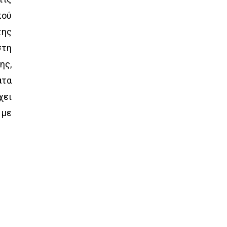
κού
της
στη
ης,
ατα
χει
 με