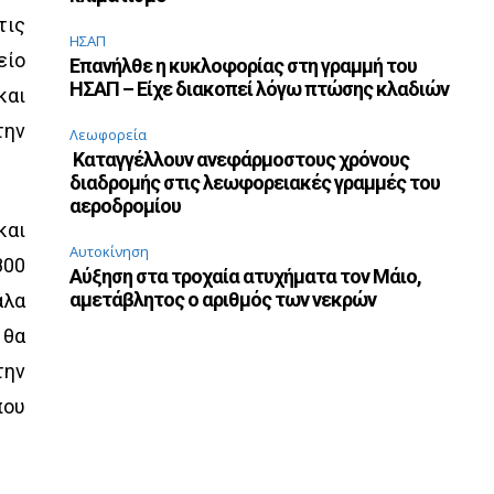
τις
ΗΣΑΠ
είο
Επανήλθε η κυκλοφορίας στη γραμμή του
ΗΣΑΠ – Είχε διακοπεί λόγω πτώσης κλαδιών
και
την
Λεωφορεία
Καταγγέλλουν ανεφάρμοστους χρόνους
διαδρομής στις λεωφορειακές γραμμές του
αεροδρομίου
και
Αυτοκίνηση
800
Αύξηση στα τροχαία ατυχήματα τον Μάιο,
αμετάβλητος ο αριθμός των νεκρών
άλα
 θα
την
ου