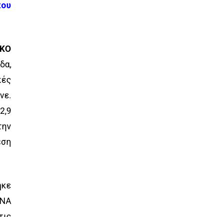
που
ΙΚΟ
δα,
κές
νε.
2,9
την
εση
ηκε
 ΝΑ
τις