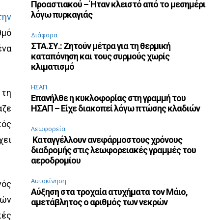
Προαστιακού – Ήταν κλειστό από το μεσημέρι
λόγω πυρκαγιάς
την
θμό
Διάφορα
ΣΤΑ.ΣΥ.: Ζητούν μέτρα για τη θερμική
ένα
καταπόνηση και τους συρμούς χωρίς
κλιματισμό
ΗΣΑΠ
 τη
Επανήλθε η κυκλοφορίας στη γραμμή του
αζε
ΗΣΑΠ – Είχε διακοπεί λόγω πτώσης κλαδιών
κός
Λεωφορεία
χει
Καταγγέλλουν ανεφάρμοστους χρόνους
διαδρομής στις λεωφορειακές γραμμές του
αεροδρομίου
Αυτοκίνηση
νός
Αύξηση στα τροχαία ατυχήματα τον Μάιο,
μών
αμετάβλητος ο αριθμός των νεκρών
κές