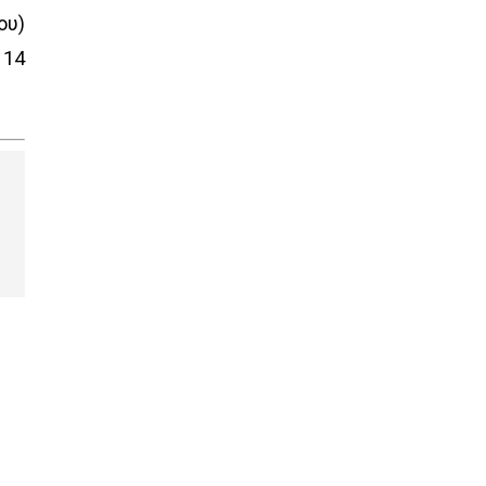
ου)
 14