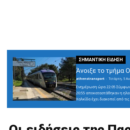
Άνοιξε το τμήμα 
athenstransport
-
Τετάρτη, 5 Αυ
Ενημέρωση ώρα 22:05 Σύμφωνα 
20:55 αποκαταστάθηκαν η ηλε
Χαλκίδα έχει διακοπεί από τις 1
Οι ειδήσεις της Π