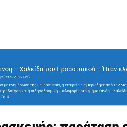
Οινόη – Χαλκίδα του Προαστιακού – Ήταν κλ
γούστου 2026, 14:49
με ενημέρωση της Hellenic Train, η εταιρεία ενημερώθηκε από τον Διαχ
κτροδότηση και η σιδηροδρομική κυκλοφορία στο τμήμα Οινόη – Χαλκίδα
3:16...
αρασκευής: παράταση 