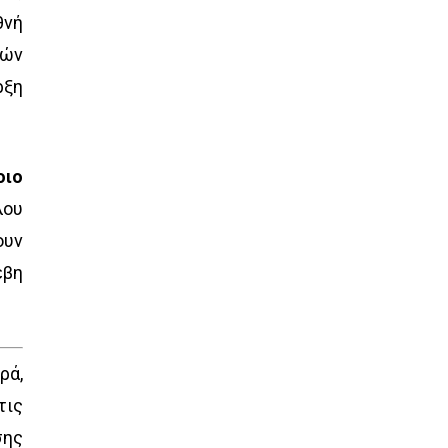
θνή
κών
ρξη
οιο
λου
ουν
έβη
ρά,
τις
σης