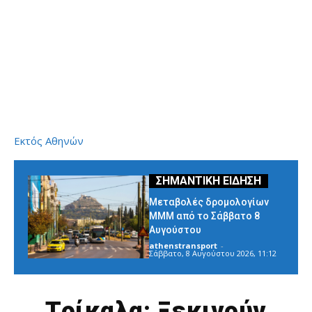
Εκτός Αθηνών
Μεταβολές δρομολογίων
ΜΜΜ από το Σάββατο 8
Αυγούστου
athenstransport
-
Σάββατο, 8 Αυγούστου 2026, 11:12
Τρίκαλα: Ξεκινούν