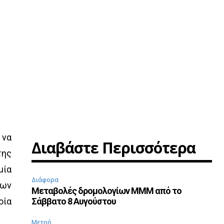
 να
Διαβάστε Περισσότερα
της
μία
Διάφορα
των
Μεταβολές δρομολογίων ΜΜΜ από το
οία
Σάββατο 8 Αυγούστου
Μετρό