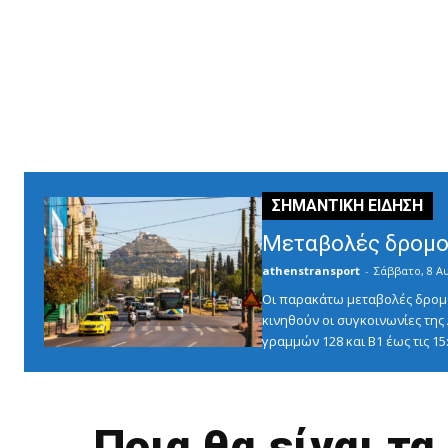
Μεταβολές δρομο
athenstransport
-
Σάββατο, 8 Α
Οι παρακάτω μεταβολές δρομο
κινηθούν οι συγκοινωνίες τη
γραμμών 128 και Β1 έως τις 1
Ποια θα είναι τ