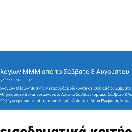
λογίων ΜΜΜ από το Σάββατο 8 Αυγούστου
υγούστου 2026, 11:12
λογίων Μέσων Μαζικής Μεταφοράς βρίσκονται σε ισχύ από το Σάββατο 8
ς Αθήνας ως το Δεκαπενταύγουστο Αυτό το Σαββατοκύριακο: Σάββατο 8
5:00 λόγω εργασιών επί της οδού Μικράς Ασίας στο Δήμο Γλυφάδας Από...
α εισοδηματικά κριτήρ