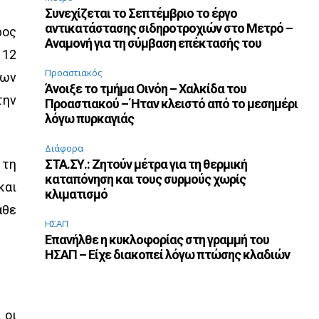
Συνεχίζεται το Σεπτέμβριο το έργο
αντικατάστασης σιδηροτροχιών στο Μετρό –
ρος
Αναμονή για τη σύμβαση επέκτασής του
 12
Προαστιακός
των
Άνοιξε το τμήμα Οινόη – Χαλκίδα του
την
Προαστιακού – Ήταν κλειστό από το μεσημέρι
λόγω πυρκαγιάς
Διάφορα
 τη
ΣΤΑ.ΣΥ.: Ζητούν μέτρα για τη θερμική
καταπόνηση και τους συρμούς χωρίς
και
κλιματισμό
άθε
ΗΣΑΠ
Επανήλθε η κυκλοφορίας στη γραμμή του
ΗΣΑΠ – Είχε διακοπεί λόγω πτώσης κλαδιών
 οι