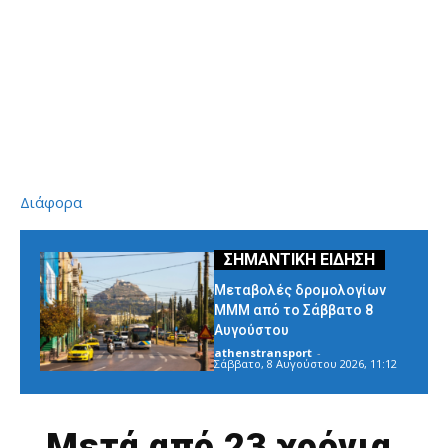
Διάφορα
Μεταβολές δρομολογίων
ΜΜΜ από το Σάββατο 8
Αυγούστου
athenstransport
-
Σάββατο, 8 Αυγούστου 2026, 11:12
Μετά από 23 χρόνια,