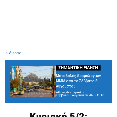
Διάφορα
Μεταβολές δρομολογίων
ΜΜΜ από το Σάββατο 8
Αυγούστου
athenstransport
-
Σάββατο, 8 Αυγούστου 2026, 11:12
Κυριακή 5/2: