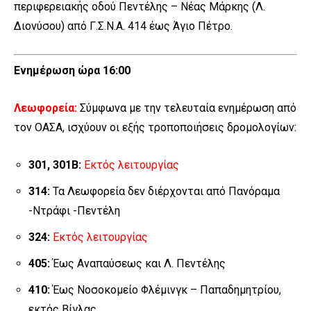
περιφερειακής οδού Πεντέλης – Νέας Μάρκης (Λ.
Διονύσου) από Γ.Σ.Ν.Α. 414 έως Άγιο Πέτρο.
Ενημέρωση ώρα 16:00
Λεωφορεία:
Σύμφωνα με την τελευταία ενημέρωση από
τον ΟΑΣΑ, ισχύουν οι εξής τροποποιήσεις δρομολογίων:
301,
301Β
:
Εκτός λειτουργίας
314:
Τα Λεωφορεία δεν διέρχονται από Πανόραμα
-Ντράφι -Πεντέλη
324:
Εκτός λειτουργίας
405:
Έως Αναπαύσεως και Λ. Πεντέλης
410:
Έως Νοσοκομείο Φλέμινγκ – Παπαδημητρίου,
εκτός Βίγλας