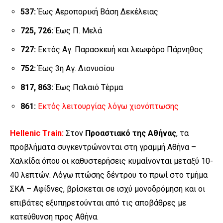
537:
Έως Αεροπορική Βάση Δεκέλειας
725, 726:
Έως Π. Μελά
727:
Εκτός Αγ. Παρασκευή και λεωφόρο Πάρνηθος
752:
Έως 3η Αγ. Διονυσίου
817, 863:
Έως Παλαιό Τέρμα
861:
Εκτός λειτουργίας λόγω χιονόπτωσης
Hellenic Train:
Στον
Προαστιακό της Αθήνας
, τα
προβλήματα συγκεντρώνονται στη γραμμή Αθήνα –
Χαλκίδα όπου οι καθυστερήσεις κυμαίνονται μεταξύ 10-
40 λεπτών. Λόγω πτώσης δέντρου το πρωί στο τμήμα
ΣΚΑ – Αφίδνες, βρίσκεται σε ισχύ μονοδρόμηση και οι
επιβάτες εξυπηρετούνται από τις αποβάθρες με
κατεύθυνση προς Αθήνα.