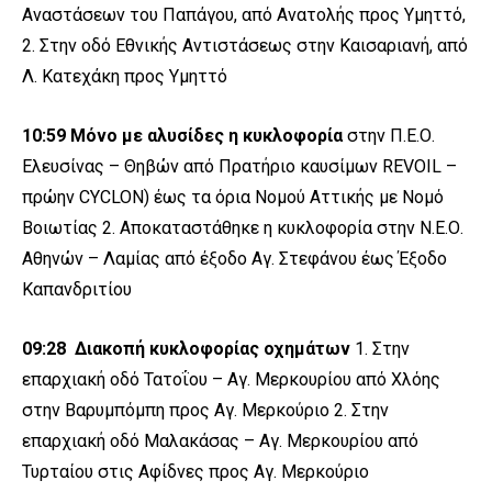
Αναστάσεων του Παπάγου, από Ανατολής προς Υμηττό,
2. Στην οδό Εθνικής Αντιστάσεως στην Καισαριανή, από
Λ. Κατεχάκη προς Υμηττό
10:59 Μόνο με αλυσίδες η κυκλοφορία
στην Π.Ε.Ο.
Ελευσίνας – Θηβών από Πρατήριο καυσίμων REVOIL –
πρώην CYCLON) έως τα όρια Νομού Αττικής με Νομό
Βοιωτίας 2. Αποκαταστάθηκε η κυκλοφορία στην Ν.Ε.Ο.
Αθηνών – Λαμίας από έξοδο Αγ. Στεφάνου έως Έξοδο
Καπανδριτίου
09:28
Διακοπή κυκλοφορίας οχημάτων
1. Στην
επαρχιακή οδό Τατοΐου – Αγ. Μερκουρίου από Χλόης
στην Βαρυμπόμπη προς Αγ. Μερκούριο 2. Στην
επαρχιακή οδό Μαλακάσας – Αγ. Μερκουρίου από
Τυρταίου στις Αφίδνες προς Αγ. Μερκούριο