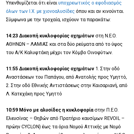
Υπενθυμίζεται ότι είναι
υποχρεωτικός ο εφοδιασμός
όλων των Ι.Χ. με χιονοαλυσίδες
όπου και αν κινούνται.
Σύμφωνα με την τροχαία, ισχύουν τα παρακάτω:
14:23
Διακοπή κυκλοφορίας οχημάτων
στη Ν.Ε.Ο.
ΑΘΗΝΩΝ – ΛΑΜΙΑΣ και στα δύο ρεύματα από το ύψος
του Α/Κ Καλυφτάκη μέχρι τον Κόμβο Οινοφύτων.
11:55 Διακοπή κυκλοφορίας οχημάτων
1. Στην οδό
Αναστάσεων του Παπάγου, από Ανατολής προς Υμηττό,
2. Στην οδό Εθνικής Αντιστάσεως στην Καισαριανή, από
Λ. Κατεχάκη προς Υμηττό
10:59 Μόνο με αλυσίδες η κυκλοφορία
στην Π.Ε.Ο.
Ελευσίνας – Θηβών από Πρατήριο καυσίμων REVOIL –
πρώην CYCLON) έως τα όρια Νομού Αττικής με Νομό