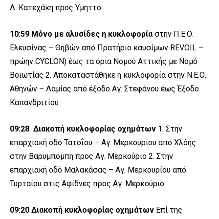
Λ. Κατεχάκη προς Υμηττό
10:59 Μόνο με αλυσίδες η κυκλοφορία
στην Π.Ε.Ο.
Ελευσίνας – Θηβών από Πρατήριο καυσίμων REVOIL –
πρώην CYCLON) έως τα όρια Νομού Αττικής με Νομό
Βοιωτίας 2. Αποκαταστάθηκε η κυκλοφορία στην Ν.Ε.Ο.
Αθηνών – Λαμίας από έξοδο Αγ. Στεφάνου έως Έξοδο
Καπανδριτίου
09:28
Διακοπή κυκλοφορίας οχημάτων
1. Στην
επαρχιακή οδό Τατοΐου – Αγ. Μερκουρίου από Χλόης
στην Βαρυμπόμπη προς Αγ. Μερκούριο 2. Στην
επαρχιακή οδό Μαλακάσας – Αγ. Μερκουρίου από
Τυρταίου στις Αφίδνες προς Αγ. Μερκούριο
09:20
Διακοπή κυκλοφορίας οχημάτων
Επί της