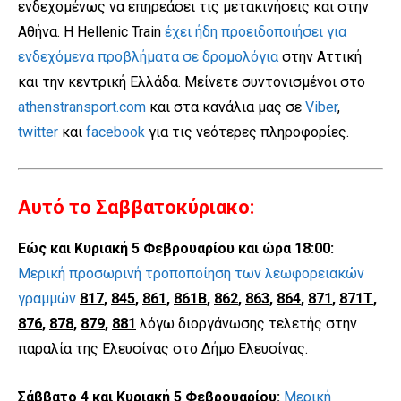
ενδεχομένως να επηρεάσει τις μετακινήσεις και στην
Αθήνα. Η Hellenic Train
έχει ήδη προειδοποιήσει για
ενδεχόμενα προβλήματα σε δρομολόγια
στην Αττική
και την κεντρική Ελλάδα. Μείνετε συντονισμένοι στο
athenstransport.com
και στα κανάλια μας σε
Viber
,
twitter
και
facebook
για τις νεότερες πληροφορίες.
Αυτό το Σαββατοκύριακο:
Εώς και Κυριακή 5 Φεβρουαρίου και ώρα 18:00:
Μερική προσωρινή τροποποίηση των λεωφορειακών
γραμμών
817
,
845
,
861
,
861Β
,
862
,
863
,
864
,
871
,
871Τ
,
876
,
878
,
879
,
881
λόγω διοργάνωσης τελετής στην
παραλία της Ελευσίνας στο Δήμο Ελευσίνας.
Σάββατο 4 και Κυριακή 5 Φεβρουαρίου:
Μερική