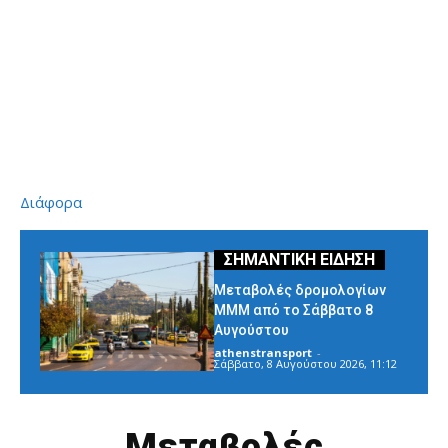
Διάφορα
Μεταβολές δρομολογίων
ΜΜΜ από το Σάββατο 8
Αυγούστου
athenstransport
-
Σάββατο, 8 Αυγούστου 2026, 11:12
Μεταβολές