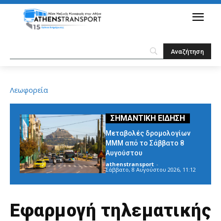
Λεωφορεία
Μεταβολές δρομολογίων
ΜΜΜ από το Σάββατο 8
Αυγούστου
athenstransport
-
Σάββατο, 8 Αυγούστου 2026, 11:12
Εφαρμογή τηλεματικής