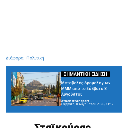
Διάφορα
Πολιτική
Μεταβολές δρομολογίων
ΜΜΜ από το Σάββατο 8
Αυγούστου
athenstransport
-
Σάββατο, 8 Αυγούστου 2026, 11:12
Σταϊκούρας,