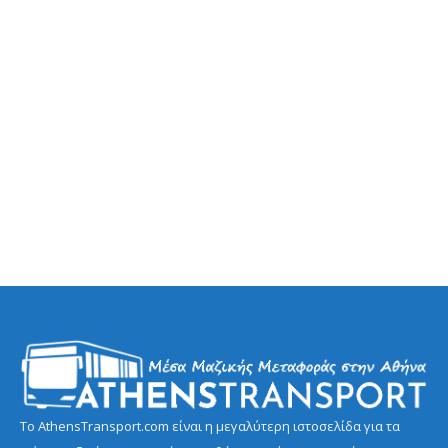
Το AthensTransport.com είναι η μεγαλύτερη ιστοσελίδα για τα