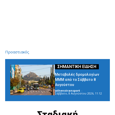
Προαστιακός
Μεταβολές δρομολογίων
ΜΜΜ από το Σάββατο 8
Αυγούστου
athenstransport
-
Σάββατο, 8 Αυγούστου 2026, 11:12
Σταδιακή