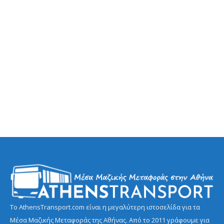
Το AthensTransport.com είναι η μεγαλύτερη ιστοσελίδα για τα
Μέσα Μαζικής Μεταφοράς της Αθήνας. Από το 2011 γράφουμε για