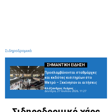
Σιδηροδρομικά
Προσλαμβάνονται σταθμάρχες
και εκδότες εισιτηρίων στο
Μετρό – Ξεκίνησαν οι αιτήσεις
Αλέξανδρος Λιάρος
-
Δευτέρα, 27 Ιουλίου 2026, 11:27
Σιδηροδρομικό χάος