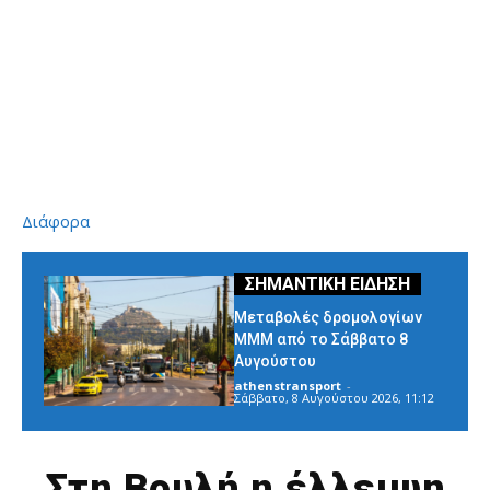
Διάφορα
Μεταβολές δρομολογίων
ΜΜΜ από το Σάββατο 8
Αυγούστου
athenstransport
-
Σάββατο, 8 Αυγούστου 2026, 11:12
Στη Βουλή η έλλειψη