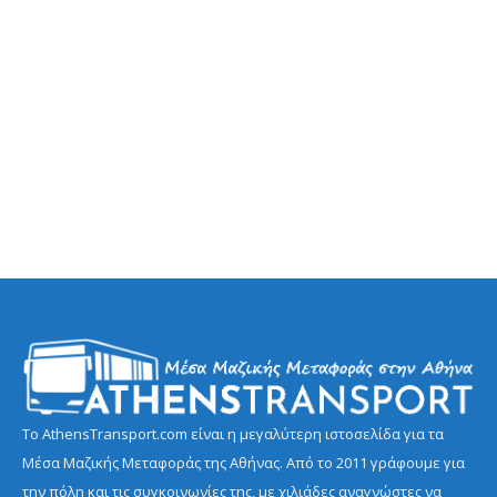
Το AthensTransport.com είναι η μεγαλύτερη ιστοσελίδα για τα
Μέσα Μαζικής Μεταφοράς της Αθήνας. Από το 2011 γράφουμε για
την πόλη και τις συγκοινωνίες της, με χιλιάδες αναγνώστες να