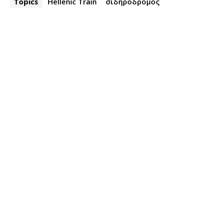
Topics
Hellenic Train
σιδηρόδρομος