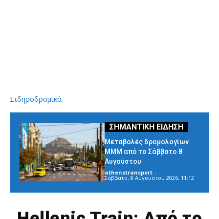
Σιδηροδρομικά
Μεταβολές δρομολογίων
ΜΜΜ από το Σάββατο 8
Αυγούστου
athenstransport
-
Σάββατο, 8 Αυγούστου 2026, 11:12
Hellenic Train: Από το