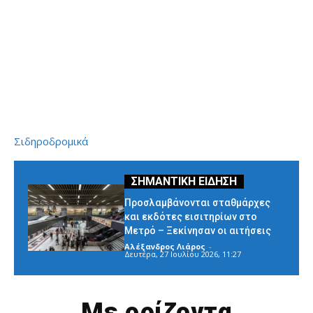
Σιδηροδρομικά
Προσλαμβάνονται σταθμάρχες
και εκδότες εισιτηρίων στο
Μετρό – Ξεκίνησαν οι αιτήσεις
Αλέξανδρος Λιάρος
-
Δευτέρα, 27 Ιουλίου 2026, 11:27
Με ορίζοντα