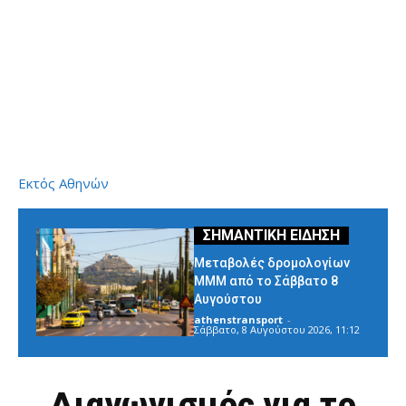
Εκτός Αθηνών
Μεταβολές δρομολογίων
ΜΜΜ από το Σάββατο 8
Αυγούστου
athenstransport
-
Σάββατο, 8 Αυγούστου 2026, 11:12
Διαγωνισμός για το