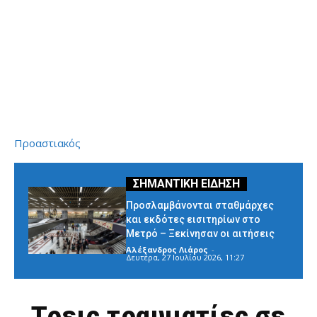
Προαστιακός
Προσλαμβάνονται σταθμάρχες
και εκδότες εισιτηρίων στο
Μετρό – Ξεκίνησαν οι αιτήσεις
Αλέξανδρος Λιάρος
-
Δευτέρα, 27 Ιουλίου 2026, 11:27
Τρεις τραυματίες σε