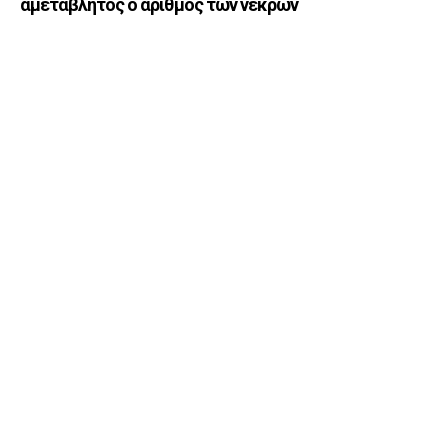
αμετάβλητος ο αριθμός των νεκρών