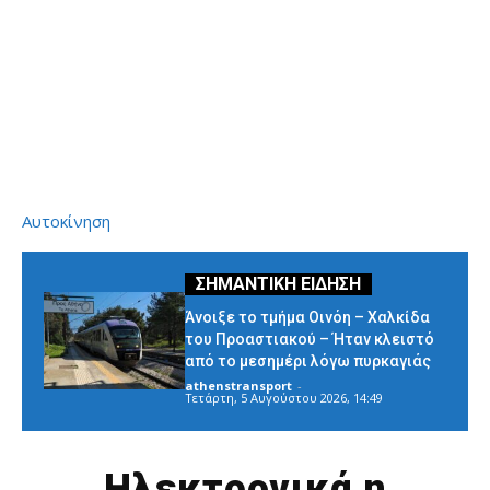
Αυτοκίνηση
Άνοιξε το τμήμα Οινόη – Χαλκίδα
του Προαστιακού – Ήταν κλειστό
από το μεσημέρι λόγω πυρκαγιάς
athenstransport
-
Τετάρτη, 5 Αυγούστου 2026, 14:49
Ηλεκτρονικά η