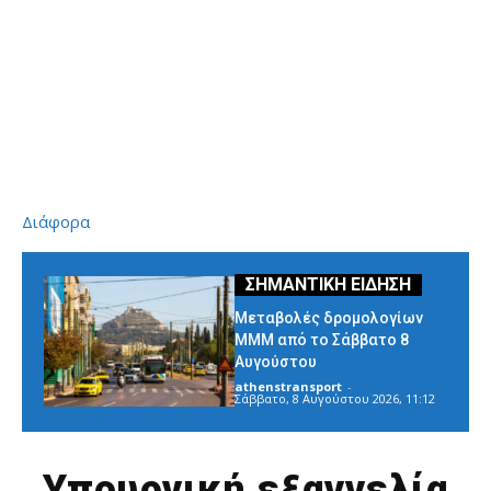
Διάφορα
Μεταβολές δρομολογίων
ΜΜΜ από το Σάββατο 8
Αυγούστου
athenstransport
-
Σάββατο, 8 Αυγούστου 2026, 11:12
Υπουργική εξαγγελία