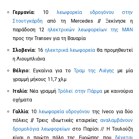
Γερμανία:
10
λεωφορεία υδρογόνου στην
Στουτγκάρδη
από τη Mercedes
//
Ξεκίνησε η
παράδοση 12
ηλεκτρικών λεωφορείων της MAN
προς την Transev για τη Βαυαρία
Σλοβενία:
16
ηλεκτρικά λεωφορεία
θα προμηθευτεί
η Λιουμπλιάνα
Βέλγιο:
Εγκαίνια για το
Τραμ της Λιέγης
με μία
γραμμή μήκους 11,7 χλμ
Ιταλία:
Νέα γραμμή
Τρόλεϊ στην Πάρμα
με καινούρια
οχήματα
Γαλλία:
10
λεωφορεία υδρογόνου
της Iveco για δύο
πόλεις
//
Τρεις ιδιωτικές εταιρείες
αναλαμβάνουν
δρομολόγια λεωφορείων
στο Παρίσι // Η Τουλούζη
είναι η πρώτη πόλη της Ευρώπης που
δέχεται