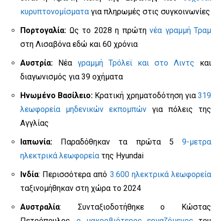
κυρυπτονομίσματα
για πληρωμές στις συγκοινωνίες
Πορτογαλία:
Ως το 2028 η πρώτη
νέα γραμμή Τραμ
στη Λισαβόνα εδώ και 60 χρόνια
Αυστρία:
Νέα
γραμμή Τρόλεϊ και στο Λιντς
και
διαγωνισμός για 39 οχήματα
Ηνωμένο Βασίλειο:
Κρατική χρηματοδότηση για
319
λεωφορεία μηδενικών εκπομπών
για πόλεις της
Αγγλίας
Ιαπωνία:
Παραδόθηκαν τα πρώτα 5
9-μετρα
ηλεκτρικά λεωφορεία
της Hyundai
Ινδία
: Περισσότερα από
3.600 ηλεκτρικά λεωφορεία
ταξινομήθηκαν στη χώρα το 2024
Αυστραλία
: Συνταξιοδοτήθηκε ο Κώστας
Πετρόπουλος,
ο μακροβιότερος εργαζόμενος
του