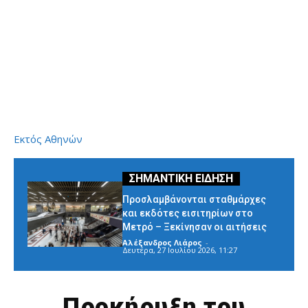
Εκτός Αθηνών
Προσλαμβάνονται σταθμάρχες
και εκδότες εισιτηρίων στο
Μετρό – Ξεκίνησαν οι αιτήσεις
Αλέξανδρος Λιάρος
-
Δευτέρα, 27 Ιουλίου 2026, 11:27
Προκήρυξη του