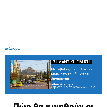
Διάφορα
Μεταβολές δρομολογίων
ΜΜΜ από το Σάββατο 8
Αυγούστου
athenstransport
-
Σάββατο, 8 Αυγούστου 2026, 11:12
Πώς θα κινηθούν οι