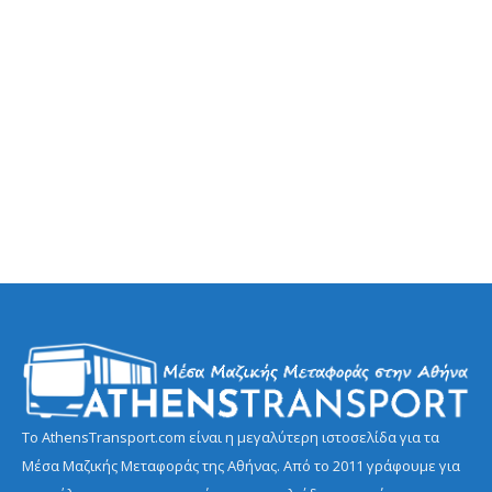
Το AthensTransport.com είναι η μεγαλύτερη ιστοσελίδα για τα
Μέσα Μαζικής Μεταφοράς της Αθήνας. Από το 2011 γράφουμε για