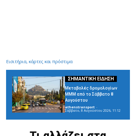
Εισιτήρια, κάρτες και πρόστιμα
Μεταβολές δρομολογίων
ΜΜΜ από το Σάββατο 8
Αυγούστου
athenstransport
-
Σάββατο, 8 Αυγούστου 2026, 11:12
Τι αλλάζει στα