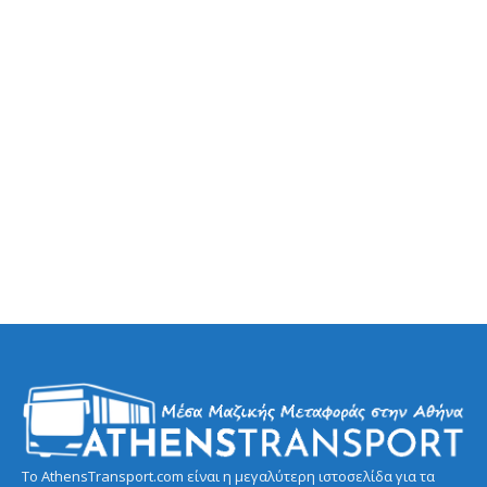
Το AthensTransport.com είναι η μεγαλύτερη ιστοσελίδα για τα