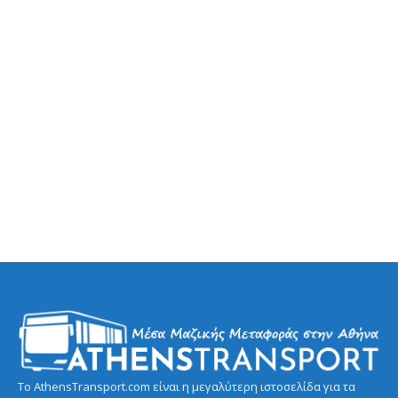
Το AthensTransport.com είναι η μεγαλύτερη ιστοσελίδα για τα