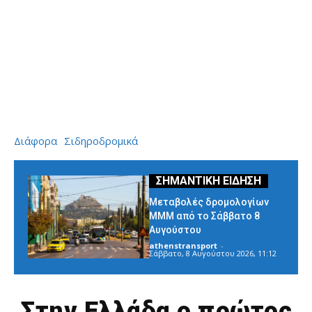
Διάφορα
Σιδηροδρομικά
Μεταβολές δρομολογίων
ΜΜΜ από το Σάββατο 8
Αυγούστου
athenstransport
-
Σάββατο, 8 Αυγούστου 2026, 11:12
Στην Ελλάδα ο πρώτος