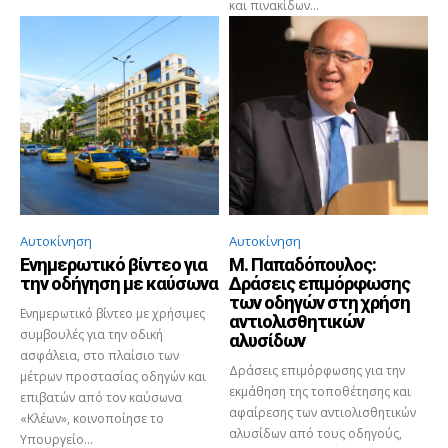
και πινακίδων...
Αυτοκίνηση
Αυτοκίνηση
Ενημερωτικό βίντεο για
Μ. Παπαδόπουλος:
την οδήγηση με καύσωνα
Δράσεις επιμόρφωσης
των οδηγών στη χρήση
Ενημερωτικό βίντεο με χρήσιμες
αντιολισθητικών
συμβουλές για την οδική
αλυσίδων
ασφάλεια, στο πλαίσιο των
Δράσεις επιμόρφωσης για την
μέτρων προστασίας οδηγών και
εκμάθηση της τοποθέτησης και
επιβατών από τον καύσωνα
αφαίρεσης των αντιολισθητικών
«Κλέων», κοινοποίησε το
αλυσίδων από τους οδηγούς,
Υπουργείο...