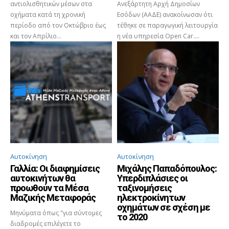
αντιολισθητικών μέσων στα
Ανεξάρτητη Αρχή Δημοσίων
οχήματα κατά τη χρονική
Εσόδων (ΑΑΔΕ) ανακοίνωσαν ότι
περίοδο από τον Οκτώβριο έως
τέθηκε σε παραγωγική λειτουργία
και τον Απρίλιο...
η νέα υπηρεσία Open Car....
Αυτοκίνηση
Αυτοκίνηση
Γαλλία: Οι διαφημίσεις
Μιχάλης Παπαδόπουλος:
αυτοκινήτων θα
Υπερδιπλάσιες οι
προωθούν τα Μέσα
ταξινομήσεις
Μαζικής Μεταφοράς
ηλεκτροκίνητων
οχημάτων σε σχέση με
Μηνύματα όπως "για σύντομες
το 2020
διαδρομές επιλέγετε το