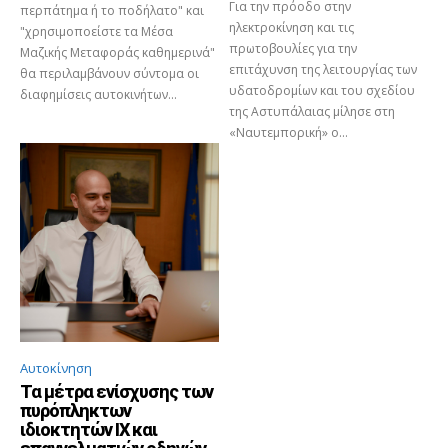
Για την πρόοδο στην
περπάτημα ή το ποδήλατο" και
ηλεκτροκίνηση και τις
"χρησιμοποείστε τα Μέσα
πρωτοβουλίες για την
Μαζικής Μεταφοράς καθημερινά"
επιτάχυνση της λειτουργίας των
θα περιλαμβάνουν σύντομα οι
υδατοδρομίων και του σχεδίου
διαφημίσεις αυτοκινήτων...
της Αστυπάλαιας μίλησε στη
«Ναυτεμπορική» ο...
Αυτοκίνηση
Τα μέτρα ενίσχυσης των
πυρόπληκτων
ιδιοκτητών ΙΧ και