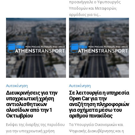
προανήγγειλε ο Υφυπουργός
Υποδομών και Μεταφορών,
αρμόδιος για τις...
Αυτοκίνηση
Αυτοκίνηση
Διευκρινήσεις για την
Σε λειτουργία η υπηρεσία
υποχρεωτική χρήση
Open Car για την
αντιολισθητικών
αναζήτηση πληροφοριών
αλυσίδων από την 1
για οχήματα μέσω του
Οκτωβρίου
αριθμού πινακίδας
Ενόψει της έναρξης της περιόδου
Τα Υπουργεία Οικονομικών και
για την υποχρεωτική χρήση
Ψηφιακής Διακυβέρνησης και η