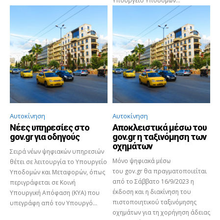
Υπουργείο Υποδομών...
Αυτοκίνηση
Αυτοκίνηση
Νέες υπηρεσίες στο
Αποκλειστικά μέσω του
gov.gr για οδηγούς
gov.gr η ταξινόμηση των
οχημάτων
Σειρά νέων ψηφιακών υπηρεσιών
Μόνο ψηφιακά μέσω
θέτει σε λειτουργία το Υπουργείο
του gov.gr θα πραγματοποιείται
Υποδομών και Μεταφορών, όπως
από το Σάββατο 16/9/2023 η
περιγράφεται σε Κοινή
έκδοση και η διακίνηση του
Υπουργική Απόφαση (ΚΥΑ) που
πιστοποιητικού ταξινόμησης
υπεγράφη από τον Υπουργό...
οχημάτων για τη χορήγηση άδειας