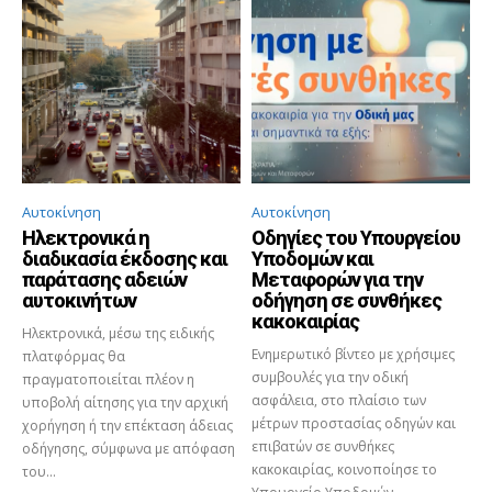
Αυτοκίνηση
Αυτοκίνηση
Ηλεκτρονικά η
Οδηγίες του Υπουργείου
διαδικασία έκδοσης και
Υποδομών και
παράτασης αδειών
Μεταφορών για την
αυτοκινήτων
οδήγηση σε συνθήκες
κακοκαιρίας
Ηλεκτρονικά, μέσω της ειδικής
Ενημερωτικό βίντεο με χρήσιμες
πλατφόρμας θα
συμβουλές για την οδική
πραγματοποιείται πλέον η
ασφάλεια, στο πλαίσιο των
υποβολή αίτησης για την αρχική
μέτρων προστασίας οδηγών και
χορήγηση ή την επέκταση άδειας
επιβατών σε συνθήκες
οδήγησης, σύμφωνα με απόφαση
κακοκαιρίας, κοινοποίησε το
του...