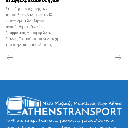
επαγγελματιών οδηγών
Στα μέτρα ενίσχυσης των
πυρόπληκτων ιδιοκτητών ΙΧ κι
επαγγελματιών οδηγών
αναφέρθηκε ο Γενικός
Γραμματέας Μεταφορών, κ.
Γιάννης Ξιφαράς σε συνέντευξη
του στην εκπομπή «Από τις...
Το AthensTransport.com είναι η μεγαλύτερη ιστοσελίδα για τα
Μέσα Μαζικής Μεταφοράς της Αθήνας. Από το 2011 γράφουμε για