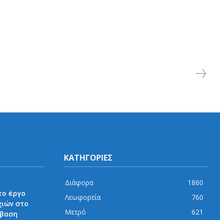
ΚΑΤΗΓΟΡΙΕΣ
Διάφορα
1860
το έργο
Λεωφορεία
760
χιών στο
Μετρό
621
μβαση