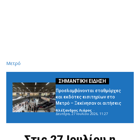
Μετρό
Προσλαμβάνονται σταθμάρχες
και εκδότες εισιτηρίων στο
Μετρό – Ξεκίνησαν οι αιτήσεις
Αλέξανδρος Λιάρος
-
Δευτέρα, 27 Ιουλίου 2026, 11:27
Στις 27 Ιουλίου η