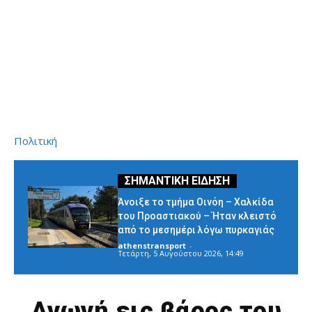
Πολιτική
Άνοιξε το τμήμα Οινόη – Χαλκίδα
του Προαστιακού – Ήταν κλειστό
από το μεσημέρι λόγω πυρκαγιάς
athenstransport
-
Τετάρτη, 5 Αυγούστου 2026, 14:49
Αγωγή εις βάρος του