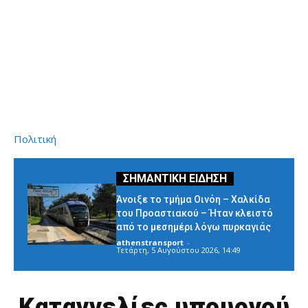
Πολιτική
Άνοιξε το τμήμα Οινόη – Χαλκίδα
του Προαστιακού – Ήταν κλειστό
από το μεσημέρι λόγω πυρκαγιάς
athenstransport
-
Τετάρτη, 5 Αυγούστου 2026, 14:49
Καταγγελίες υπουργού