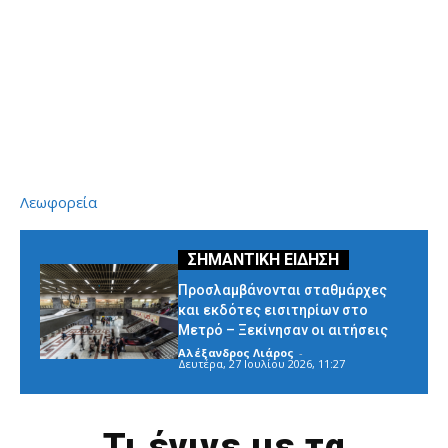
Λεωφορεία
Προσλαμβάνονται σταθμάρχες
και εκδότες εισιτηρίων στο
Μετρό – Ξεκίνησαν οι αιτήσεις
Αλέξανδρος Λιάρος
-
Δευτέρα, 27 Ιουλίου 2026, 11:27
Τι έγινε με τα