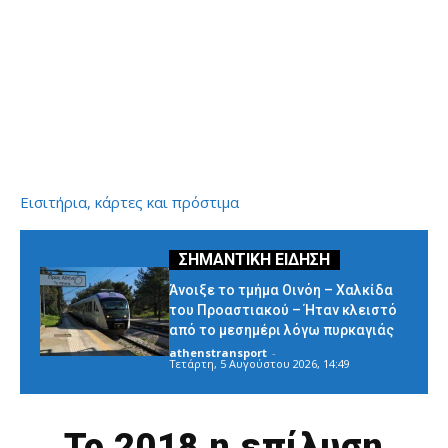
Εισιτήρια, κάρτες και πρόστιμα
Άνοιξε το τμήμα Οινόη – Χαλκίδα
του Προαστιακού – Ήταν κλειστό
από το μεσημέρι λόγω πυρκαγιάς
athenstransport
-
Τετάρτη, 5 Αυγούστου 2026, 14:49
Το 2018 η επίλυση