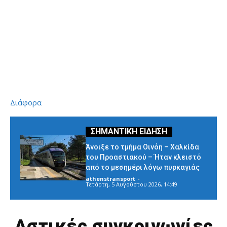
Διάφορα
Άνοιξε το τμήμα Οινόη – Χαλκίδα
του Προαστιακού – Ήταν κλειστό
από το μεσημέρι λόγω πυρκαγιάς
athenstransport
-
Τετάρτη, 5 Αυγούστου 2026, 14:49
Αστικές συγκοινωνίες