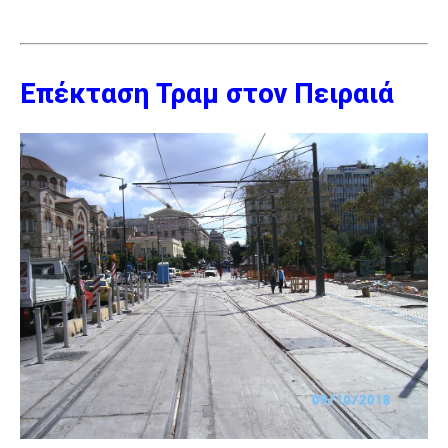
Επέκταση Τραμ στον Πειραιά