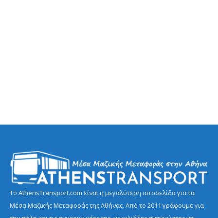
Το AthensTransport.com είναι η μεγαλύτερη ιστοσελίδα για τα
Μέσα Μαζικής Μεταφοράς της Αθήνας. Από το 2011 γράφουμε για
την πόλη και τις συγκοινωνίες της, με χιλιάδες αναγνώστες να