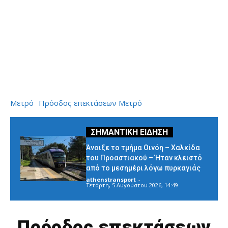
Μετρό
Πρόοδος επεκτάσεων Μετρό
Άνοιξε το τμήμα Οινόη – Χαλκίδα
του Προαστιακού – Ήταν κλειστό
από το μεσημέρι λόγω πυρκαγιάς
athenstransport
-
Τετάρτη, 5 Αυγούστου 2026, 14:49
Πρόοδος επεκτάσεων